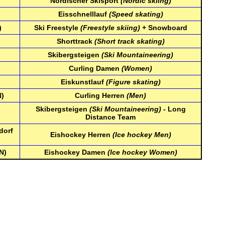
Nordischer Skisport
(Nordic skiing)
Eisschnelllauf
(Speed skating)
)
Ski Freestyle
(Freestyle skiing)
+ Snowboard
Shorttrack
(Short track skating)
Skibergsteigen
(Ski Mountaineering)
Curling Damen
(Women)
Eiskunstlauf
(Figure skating)
N)
Curling Herren
(Men)
Skibergsteigen
(Ski Mountaineering)
- Long
)
Distance Team
dorf
Eishockey Herren
(Ice hockey Men)
N)
Eishockey Damen
(Ice hockey Women)