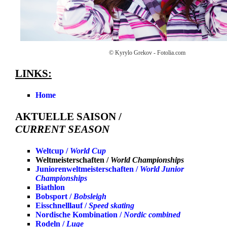
© Kyrylo Grekov - Fotolia.com
LINKS:
Home
AKTUELLE SAISON /
CURRENT SEASON
Weltcup /
World Cup
Weltmeisterschaften /
World Championships
Juniorenweltmeisterschaften /
World Junior
Championships
Biathlon
Bobsport /
Bobsleigh
Eisschnelllauf /
Speed skating
Nordische Kombination /
Nordic combined
Rodeln /
Luge