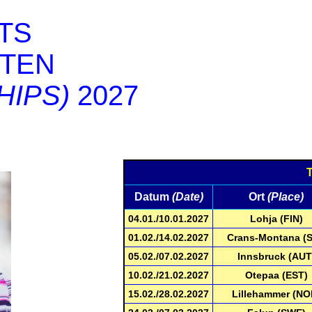
TS
TEN
HIPS)
2027
Datum
(Date)
Ort
(Place)
04.01./10.01.2027
Lohja (FIN)
01.02./14.02.2027
Crans-Montana (S
05.02./07.02.2027
Innsbruck (AUT
10.02./21.02.2027
Otepaa (EST)
15.02./28.02.2027
Lillehammer (NO