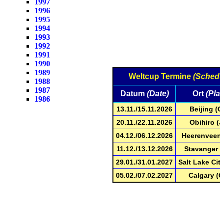
1997
1996
1995
1994
1993
1992
1991
1990
1989
Weltcup Termine
(Sched
1988
1987
Datum
(Date)
Ort
(Pl
1986
13.11./15.11.2026
Beijing 
20.11./22.11.2026
Obihiro 
04.12./06.12.2026
Heerenveen
11.12./13.12.2026
Stavanger
29.01./31.01.2027
Salt Lake Ci
05.02./07.02.2027
Calgary 