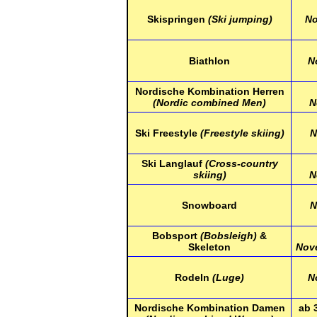
Skispringen
(Ski jumping)
No
Biathlon
N
Nordische Kombination Herren
(Nordic combined Men)
N
Ski Freestyle
(Freestyle skiing)
N
Ski Langlauf
(Cross-country
skiing)
N
Snowboard
N
Bobsport
(Bobsleigh)
&
Skeleton
Nov
Rodeln
(Luge)
N
Nordische Kombination Damen
ab 