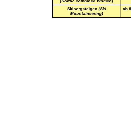
(Nordic combined Women)
Skibergsteigen
(Ski
ab 
Mountaineering)