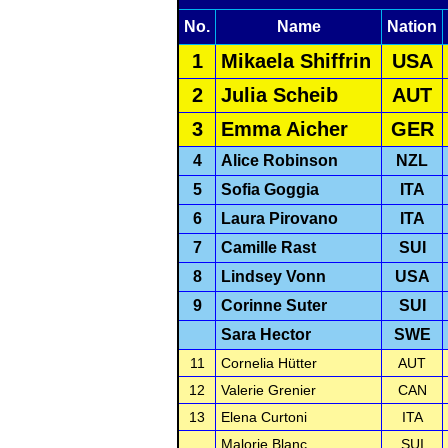
No.
Name
Nation
1
Mikaela Shiffrin
USA
2
Julia Scheib
AUT
3
Emma Aicher
GER
4
Alice Robinson
NZL
5
Sofia Goggia
ITA
6
Laura Pirovano
ITA
7
Camille Rast
SUI
8
Lindsey Vonn
USA
9
Corinne Suter
SUI
Sara Hector
SWE
11
Cornelia Hütter
AUT
12
Valerie Grenier
CAN
13
Elena Curtoni
ITA
Malorie Blanc
SUI