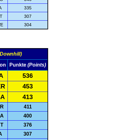
A
335
T
307
E
304
Downhill)
ion
Punkte
(Points)
A
536
ER
453
SA
413
R
411
A
400
T
376
A
307