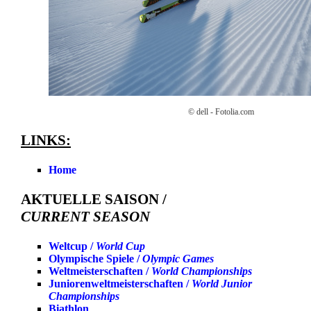
© dell - Fotolia.com
LINKS:
Home
AKTUELLE SAISON /
CURRENT SEASON
Weltcup /
World Cup
Olympische Spiele /
Olympic Games
Weltmeisterschaften /
World Championships
Juniorenweltmeisterschaften /
World Junior
Championships
Biathlon