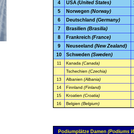
4
USA
(United States)
5
Norwegen
(Norway)
6
Deutschland
(Germany)
7
Brasilien
(Brasilia)
8
Frankreich
(France)
9
Neuseeland
(New Zealand)
10
Schweden
(Sweden)
11
Kanada
(Canada)
Tschechien
(Czechia)
13
Albanien
(Albania)
14
Finnland
(Finland)
15
Kroatien
(Croatia)
16
Belgien
(Belgium)
Podiumplätze Damen
(Podiums 