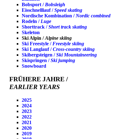
Bobsport /
Bobsleigh
Eisschnelllauf /
Speed skating
Nordische Kombination /
Nordic combined
Rodeln /
Luge
Shorttrack /
Short track skating
Skeleton
Ski Alpin /
Alpine skiing
Ski Freestyle /
Freestyle skiing
Ski Langlauf /
Cross-country skiing
Skibergsteigen /
Ski Mountaineering
Skispringen /
Ski jumping
Snowboard
FRÜHERE JAHRE /
EARLIER YEARS
2025
2024
2023
2022
2021
2020
2019