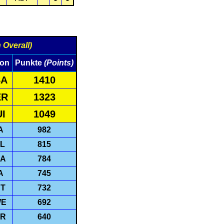
Overall)
ion
Punkte
(Points)
SA
1410
ER
1323
I
1049
A
982
L
815
A
784
A
745
T
732
WE
692
R
640