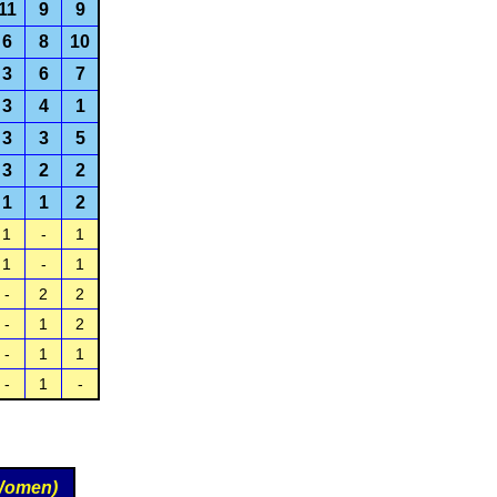
11
9
9
6
8
10
3
6
7
3
4
1
3
3
5
3
2
2
1
1
2
1
-
1
1
-
1
-
2
2
-
1
2
-
1
1
-
1
-
Women)