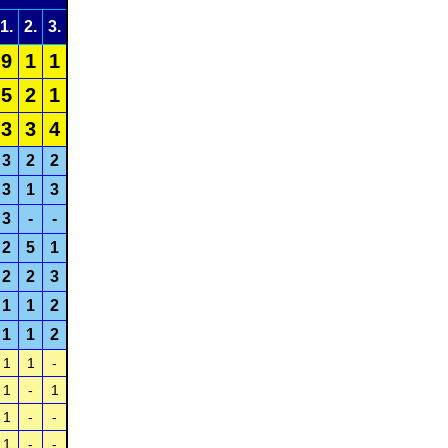
1.
2.
3.
9
1
1
5
2
1
3
3
4
3
2
2
3
1
3
3
-
-
2
5
1
2
2
3
1
1
2
1
1
2
1
1
-
1
-
1
1
-
-
1
-
-