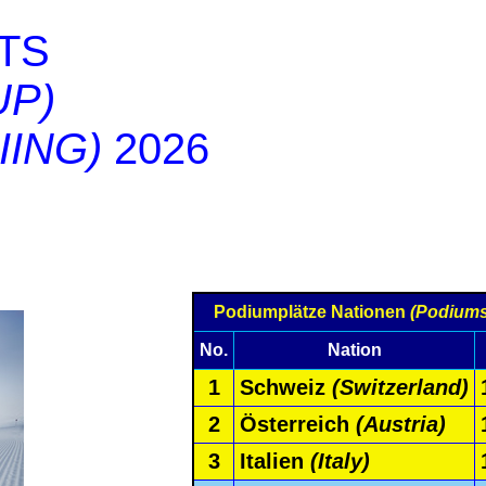
TS
UP)
IING)
2026
Podiumplätze Nationen
(Podiums
No.
Nation
1
Schweiz
(Switzerland)
2
Österreich
(Austria)
3
Italien
(Italy)