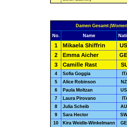
Damen Gesamt
(Women 
No.
Name
Nat
1
Mikaela Shiffrin
U
2
Emma Aicher
G
3
Camille Rast
SU
4
Sofia Goggia
IT
5
Alice Robinson
NZ
6
Paula Moltzan
US
7
Laura Pirovano
IT
8
Julia Scheib
AU
9
Sara Hector
S
10
Kira Weidle-Winkelmann
GE