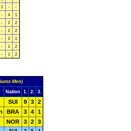
1
-
-
-
4
1
-
2
2
-
2
2
-
2
1
-
1
2
-
1
2
iums Men)
Nation
1.
2.
3.
SUI
9
3
2
n
BRA
3
4
1
NOR
3
2
3
SUI
2
5
1