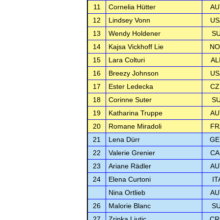
11
Cornelia Hütter
AU
12
Lindsey Vonn
US
13
Wendy Holdener
SU
14
Kajsa Vickhoff Lie
NO
15
Lara Colturi
AL
16
Breezy Johnson
US
17
Ester Ledecka
CZ
18
Corinne Suter
SU
19
Katharina Truppe
AU
20
Romane Miradoli
FR
21
Lena Dürr
GE
22
Valerie Grenier
CA
23
Ariane Rädler
AU
24
Elena Curtoni
IT
Nina Ortlieb
AU
26
Malorie Blanc
SU
27
Zrinka Ljutic
CR