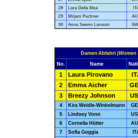
28
Lara Della Mea
IT
29
Mirjam Puchner
AU
30
Anna Swenn Larsson
SW
Damen Abfahrt
(Women 
No.
Name
Nat
1
Laura Pirovano
IT
2
Emma Aicher
G
3
Breezy Johnson
U
4
Kira Weidle-Winkelmann
GE
5
Lindsey Vonn
US
6
Cornelia Hütter
AU
7
Sofia Goggia
IT