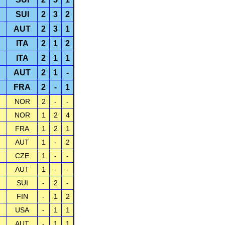
SUI
2
3
2
AUT
2
3
1
ITA
2
1
2
ITA
2
1
1
AUT
2
1
-
FRA
2
-
1
NOR
2
-
-
NOR
1
2
4
FRA
1
2
1
AUT
1
-
2
CZE
1
-
-
AUT
1
-
-
SUI
-
2
-
FIN
-
1
2
USA
-
1
1
AUT
-
1
1