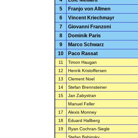
5
Franjo von Allmen
6
Vincent Kriechmayr
7
Giovanni Franzoni
8
Dominik Paris
9
Marco Schwarz
10
Paco Rassat
11
Timon Haugan
12
Henrik Kristoffersen
13
Clement Noel
14
Stefan Brennsteiner
15
Jan Zabystran
Manuel Feller
17
Alexis Monney
18
Eduard Hallberg
19
Ryan Cochran-Siegle
Stefan Babinsky