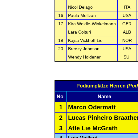
Nicol Delago
ITA
16
Paula Moltzan
USA
17
Kira Weidle-Winkelmann
GER
Lara Colturi
ALB
19
Kajsa Vickhoff Lie
NOR
20
Breezy Johnson
USA
Wendy Holdener
SUI
Podiumplätze Herren
(Pod
No.
Name
1
Marco Odermatt
2
Lucas Pinheiro Braathe
3
Atle Lie McGrath
4
Loic Meillard