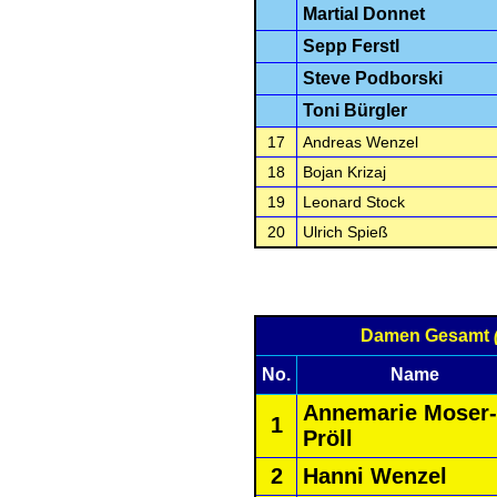
Martial Donnet
Sepp Ferstl
Steve Podborski
Toni Bürgler
17
Andreas Wenzel
18
Bojan Krizaj
19
Leonard Stock
20
Ulrich Spieß
Damen Gesamt
No.
Name
Annemarie Moser-
1
Pröll
2
Hanni Wenzel