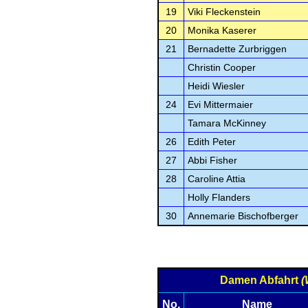
19
Viki Fleckenstein
20
Monika Kaserer
21
Bernadette Zurbriggen
Christin Cooper
Heidi Wiesler
24
Evi Mittermaier
Tamara McKinney
26
Edith Peter
27
Abbi Fisher
28
Caroline Attia
Holly Flanders
30
Annemarie Bischofberger
Damen Abfahrt
(
No.
Name