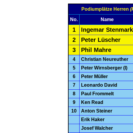
Podiumplätze Herren
(
No.
Name
1
Ingemar Stenmark
2
Peter Lüscher
3
Phil Mahre
4
Christian Neureuther
5
Peter Wirnsberger (I)
6
Peter Müller
7
Leonardo David
8
Paul Frommelt
9
Ken Read
10
Anton Steiner
Erik Haker
Josef Walcher