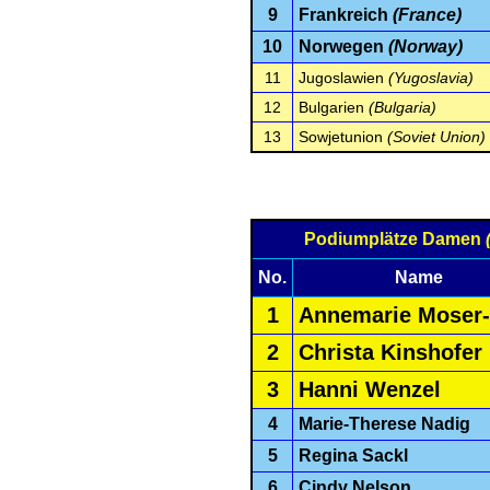
9
Frankreich
(France)
10
Norwegen
(Norway)
11
Jugoslawien
(Yugoslavia)
12
Bulgarien
(Bulgaria)
13
Sowjetunion
(Soviet Union)
Podiumplätze Damen
No.
Name
1
Annemarie Moser-
2
Christa Kinshofer
3
Hanni Wenzel
4
Marie-Therese Nadig
5
Regina Sackl
6
Cindy Nelson