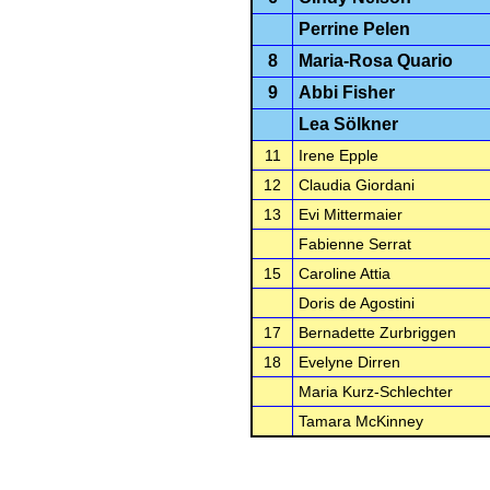
Perrine Pelen
8
Maria-Rosa Quario
9
Abbi Fisher
Lea Sölkner
11
Irene Epple
12
Claudia Giordani
13
Evi Mittermaier
Fabienne Serrat
15
Caroline Attia
Doris de Agostini
17
Bernadette Zurbriggen
18
Evelyne Dirren
Maria Kurz-Schlechter
Tamara McKinney