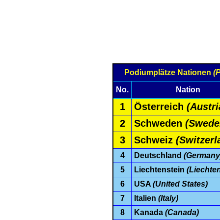
Podiumplätze Nationen
(
No.
Nation
1
Österreich
(Austri
2
Schweden
(Swede
3
Schweiz
(Switzerl
4
Deutschland
(Germany
5
Liechtenstein
(Liechten
6
USA
(United States)
7
Italien
(Italy)
8
Kanada
(Canada)