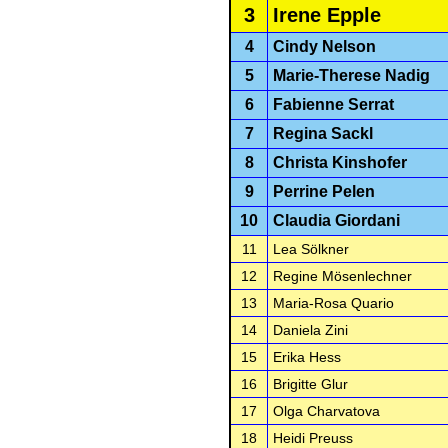
3
Irene Epple
4
Cindy Nelson
5
Marie-Therese Nadig
6
Fabienne Serrat
7
Regina Sackl
8
Christa Kinshofer
9
Perrine Pelen
10
Claudia Giordani
11
Lea Sölkner
12
Regine Mösenlechner
13
Maria-Rosa Quario
14
Daniela Zini
15
Erika Hess
16
Brigitte Glur
17
Olga Charvatova
18
Heidi Preuss