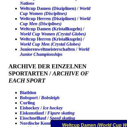
Nations
Weltcup Damen (Disziplinen) /
World
Cup Women (Disciplines)
Weltcup Herren (Disziplinen) /
World
Cup Men (Disciplines)
Weltcup Damen (Kristallkugeln) /
World Cup Women (Crystal Globes)
Weltcup Herren (Kristallkugeln) /
World Cup Men (Crystal Globes)
Juniorenweltmeisterschaften /
World
Junior Championships
ARCHIVE DER EINZELNEN
SPORTARTEN /
ARCHIVE OF
EACH SPORT
Biathlon
Bobsport /
Bobsleigh
Curling
Eishockey /
Ice hockey
Eiskunstlauf /
Figure skating
Eisschnelllauf /
Speed skating
Nordische Kombination /
Nordic
Weltcup Damen
(World Cup 