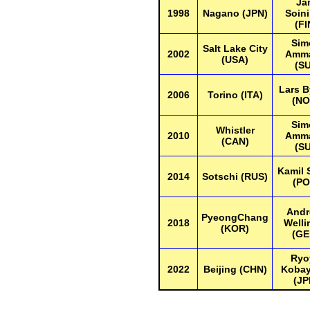
Ja
1998
Nagano (JPN)
Soin
(FI
Sim
Salt Lake City
2002
Amm
(USA)
(SU
Lars B
2006
Torino (ITA)
(NO
Sim
Whistler
2010
Amm
(CAN)
(SU
Kamil 
2014
Sotschi (RUS)
(PO
Andr
PyeongChang
2018
Welli
(KOR)
(GE
Ryo
2022
Beijing (CHN)
Kobay
(JP