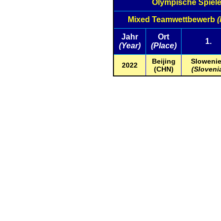
Olympische Spiel
Mixed Teamwettbewerb
(
Jahr
Ort
1.
(Year)
(Place)
Beijing
Sloweni
2022
(CHN)
(Sloveni