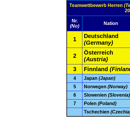
Teamwettbewerb Herren
(T
20
Nr.
Nation
(No)
Deutschland
1
(Germany)
Österreich
2
(Austria)
3
Finnland
(Finlan
4
Japan
(Japan)
5
Norwegen
(Norway)
6
Slowenien
(Slovenia)
7
Polen
(Poland)
Tschechien
(Czechia