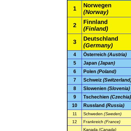
Norwegen
1
(Norway)
Finnland
2
(Finland)
Deutschland
3
(Germany)
4
Österreich
(Austria)
5
Japan
(Japan)
6
Polen
(Poland)
7
Schweiz
(Switzerland
8
Slowenien
(Slovenia)
9
Tschechien
(Czechia)
10
Russland
(Russia)
11
Schweden
(Sweden)
12
Frankreich
(France)
Kanada
(Canada)