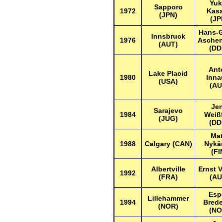
Yuk
Sapporo
1972
Kas
(JPN)
(JP
Hans-
Innsbruck
1976
Asche
(AUT)
(DD
Ant
Lake Placid
1980
Inna
(USA)
(AU
Je
Sarajevo
1984
Weiß
(JUG)
(DD
Mat
1988
Calgary (CAN)
Nykä
(FI
Albertville
Ernst V
1992
(FRA)
(AU
Esp
Lillehammer
1994
Bred
(NOR)
(NO