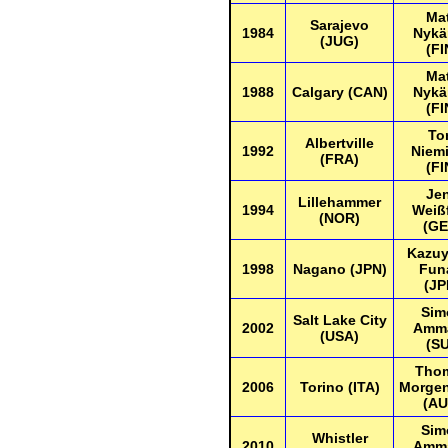
Mat
Sarajevo
1984
Nykä
(JUG)
(FI
Mat
1988
Calgary (CAN)
Nykä
(FI
To
Albertville
1992
Niem
(FRA)
(FI
Je
Lillehammer
1994
Weiß
(NOR)
(GE
Kazuy
1998
Nagano (JPN)
Fun
(JP
Sim
Salt Lake City
2002
Amm
(USA)
(SU
Tho
2006
Torino (ITA)
Morgen
(AU
Sim
Whistler
2010
Amm