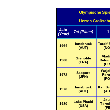
Olympische Spi
Herren Großsch
Jahr
Ort
(Place)
1
(Year)
Innsbruck
Toralf
1964
(AUT)
(NO
Vlad
Grenoble
1968
Belou
(FRA)
(UR
Wojc
Sapporo
1972
Fort
(JPN)
(PO
Innsbruck
Karl S
1976
(AUT)
(AU
Jou
Lake Placid
1980
Törm
(USA)
(FI