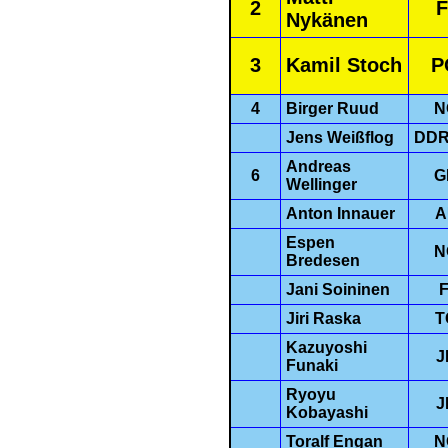
2
F
Nykänen
3
Kamil Stoch
P
4
Birger Ruud
N
Jens Weißflog
DDR
Andreas
6
G
Wellinger
Anton Innauer
A
Espen
N
Bredesen
Jani Soininen
F
Jiri Raska
T
Kazuyoshi
J
Funaki
Ryoyu
J
Kobayashi
Toralf Engan
N