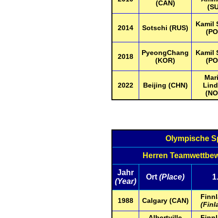
(CAN)
(SU
Kamil 
2014
Sotschi (RUS)
(PO
PyeongChang
Kamil 
2018
(KOR)
(PO
Mar
2022
Beijing (CHN)
Lind
(NO
Olympische S
Herren Teamwettbe
Jahr
Ort
(Place)
1
(Year)
Finn
1988
Calgary (CAN)
(Finl
Albertville
Finn