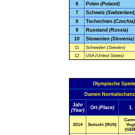
6
Polen
(Poland)
7
Schweiz
(Switzerland
8
Tschechien
(Czechia)
9
Russland
(Russia)
10
Slowenien
(Slovenia)
11
Schweden
(Sweden)
12
USA
(United States)
Olympische Spiel
Damen Normalschan
Jahr
Ort
(Place)
1.
(Year)
Cari
2014
Sotschi (RUS)
Vog
(GER