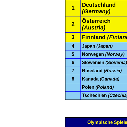
Deutschland
1
(Germany)
Österreich
2
(Austria)
3
Finnland
(Finlan
4
Japan
(Japan)
5
Norwegen
(Norway)
6
Slowenien
(Slovenia)
7
Russland
(Russia)
8
Kanada
(Canada)
Polen
(Poland)
Tschechien
(Czechia
Olympische Spiel