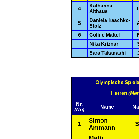
Katharina
4
Althaus
Daniela Iraschko-
5
Stolz
6
Coline Mattel
Nika Kriznar
Sara Takanashi
Olympische Spiel
Herren
(Men
Nr.
Name
Na
(No)
Simon
1
S
Ammann
Matti