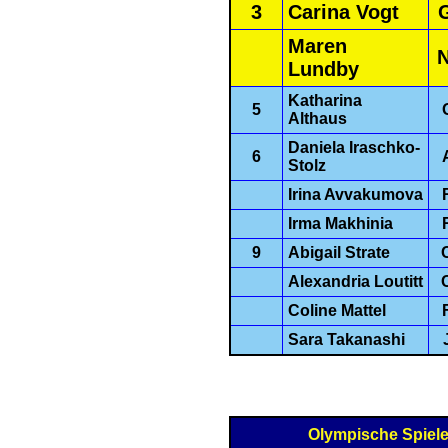
3
Carina Vogt
Maren
Lundby
Katharina
5
Althaus
Daniela Iraschko-
6
Stolz
Irina Avvakumova
Irma Makhinia
9
Abigail Strate
Alexandria Loutitt
Coline Mattel
Sara Takanashi
Olympische Spiel