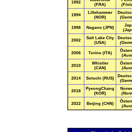
1992
(FRA)
(Finl
Lillehammer
Deutsc
1994
(NOR)
(Germ
Jap
1998
Nagano (JPN)
(Jap
Salt Lake City
Deutsc
2002
(USA)
(Germ
Öster
2006
Torino (ITA)
(Aust
Whistler
Öster
2010
(CAN)
(Aust
Deutsc
2014
Sotschi (RUS)
(Germ
PyeongChang
Norw
2018
(KOR)
(Nor
Öster
2022
Beijing (CHN)
(Aust