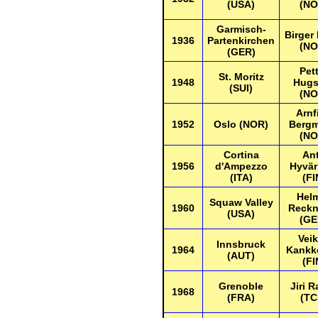
(USA)
(NO
Garmisch-
Birger
1936
Partenkirchen
(NO
(GER)
Pet
St. Moritz
1948
Hugs
(SUI)
(NO
Arnf
1952
Oslo (NOR)
Berg
(NO
Cortina
Ant
1956
d'Ampezzo
Hyvär
(ITA)
(FI
Hel
Squaw Valley
1960
Reckn
(USA)
(GE
Vei
Innsbruck
1964
Kankk
(AUT)
(FI
Grenoble
Jiri 
1968
(FRA)
(TC