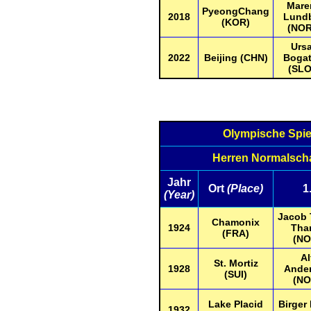
Mare
PyeongChang
2018
Lund
(KOR)
(NOR
Urs
2022
Beijing (CHN)
Bogat
(SLO
Olympische Spi
Herren Normalsc
Jahr
Ort
(Place)
1
(Year)
Jacob 
Chamonix
1924
Tha
(FRA)
(NO
Al
St. Mortiz
1928
Ande
(SUI)
(NO
Lake Placid
Birger
1932