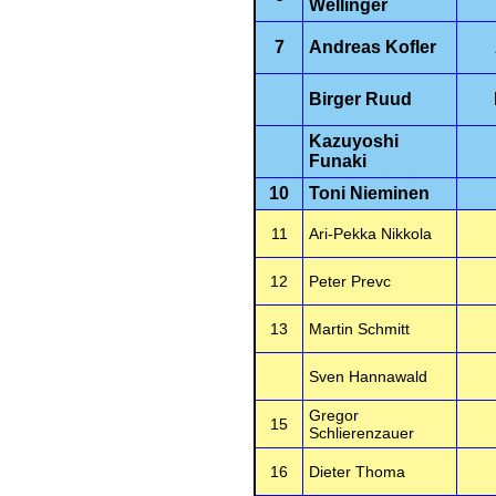
Wellinger
7
Andreas Kofler
Birger Ruud
Kazuyoshi
Funaki
10
Toni Nieminen
11
Ari-Pekka Nikkola
12
Peter Prevc
13
Martin Schmitt
Sven Hannawald
Gregor
15
Schlierenzauer
16
Dieter Thoma