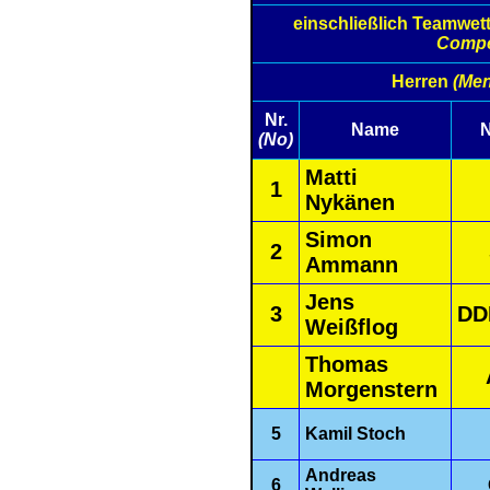
einschließlich Teamwe
Compet
Herren
(Men
Nr.
Name
N
(No)
Matti
1
Nykänen
Simon
2
Ammann
Jens
3
DD
Weißflog
Thomas
Morgenstern
5
Kamil Stoch
Andreas
6