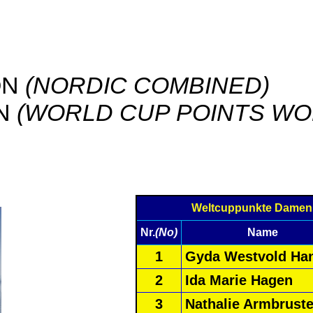
ON
(NORDIC COMBINED)
EN
(WORLD CUP POINTS W
Weltcuppunkte Dame
Nr.
(No)
Name
1
Gyda Westvold Ha
2
Ida Marie Hagen
3
Nathalie Armbruste