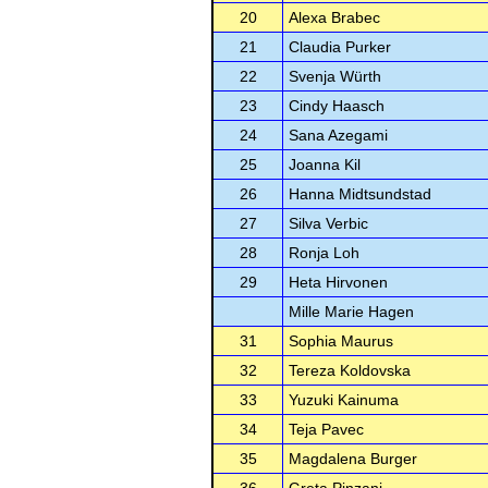
20
Alexa Brabec
21
Claudia Purker
22
Svenja Würth
23
Cindy Haasch
24
Sana Azegami
25
Joanna Kil
26
Hanna Midtsundstad
27
Silva Verbic
28
Ronja Loh
29
Heta Hirvonen
Mille Marie Hagen
31
Sophia Maurus
32
Tereza Koldovska
33
Yuzuki Kainuma
34
Teja Pavec
35
Magdalena Burger