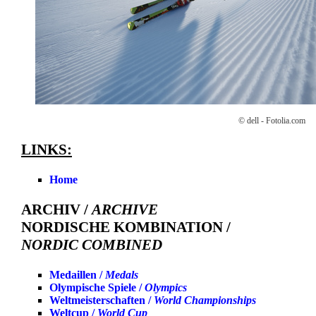
© dell - Fotolia.com
LINKS:
Home
ARCHIV /
ARCHIVE
NORDISCHE KOMBINATION /
NORDIC COMBINED
Medaillen /
Medals
Olympische Spiele /
Olympics
Weltmeisterschaften /
World Championships
Weltcup /
World Cup