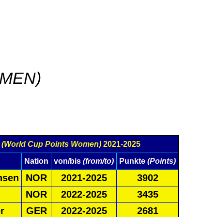
OMEN)
n
(World Cup Points Women)
2021-2025
Nation
von/bis
(from/to)
Punkte
(Points)
nsen
NOR
2021-2025
3902
NOR
2022-2025
3435
r
GER
2022-2025
2681