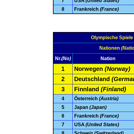
7
USA
(United States)
8
Frankreich
(France)
Olympische Spiel
Nationen
(Nati
Nr.
(No)
Nation
1
Norwegen
(Norway)
2
Deutschland
(Germa
3
Finnland
(Finland)
4
Österreich
(Austria)
5
Japan
(Japan)
6
Frankreich
(France)
7
USA
(United States)
8
Schweiz
(Switzerland)