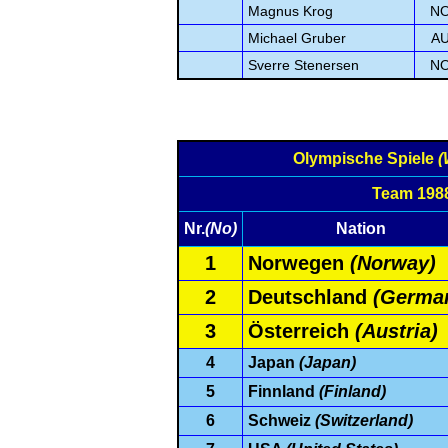
Magnus Krog
N
Michael Gruber
A
Sverre Stenersen
N
Olympische Spiele
(
Team 198
Nr.
(No)
Nation
1
Norwegen
(Norway)
2
Deutschland
(Germa
3
Österreich
(Austria)
4
Japan
(Japan)
5
Finnland
(Finland)
6
Schweiz
(Switzerland)