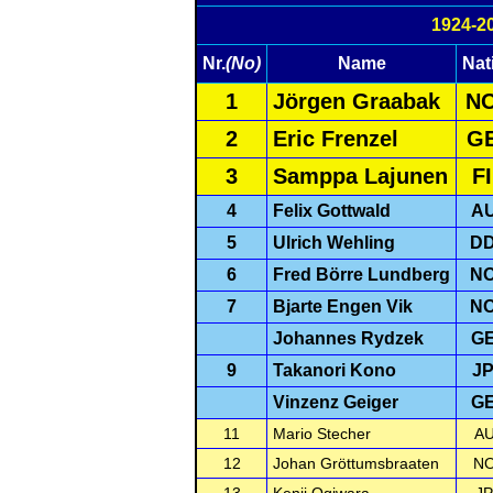
1924-2
Nr.
(No)
Name
Nat
1
Jörgen Graabak
N
2
Eric Frenzel
G
3
Samppa Lajunen
F
4
Felix Gottwald
A
5
Ulrich Wehling
D
6
Fred Börre Lundberg
N
7
Bjarte Engen Vik
N
Johannes Rydzek
G
9
Takanori Kono
J
Vinzenz Geiger
G
11
Mario Stecher
A
12
Johan Gröttumsbraaten
N