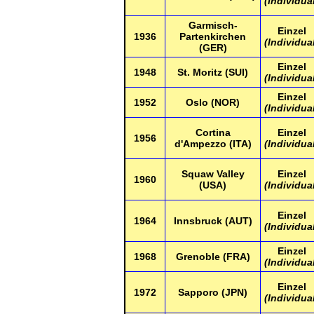
(Individua
Garmisch-
Einzel
1936
Partenkirchen
(Individua
(GER)
Einzel
1948
St. Moritz (SUI)
(Individua
Einzel
1952
Oslo (NOR)
(Individua
Cortina
Einzel
1956
d'Ampezzo (ITA)
(Individua
Squaw Valley
Einzel
1960
(USA)
(Individua
Einzel
1964
Innsbruck (AUT)
(Individua
Einzel
1968
Grenoble (FRA)
(Individua
Einzel
1972
Sapporo (JPN)
(Individua