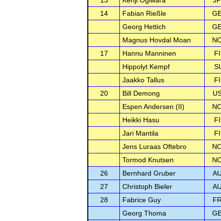
13
Kenji Ogiwara
J
14
Fabian Rießle
G
Georg Hettich
G
Magnus Hovdal Moan
N
17
Hannu Manninen
F
Hippolyt Kempf
S
Jaakko Tallus
F
20
Bill Demong
U
Espen Andersen (II)
N
Heikki Hasu
F
Jari Mantila
F
Jens Luraas Oftebro
N
Tormod Knutsen
N
26
Bernhard Gruber
A
27
Christoph Bieler
A
28
Fabrice Guy
F
Georg Thoma
G