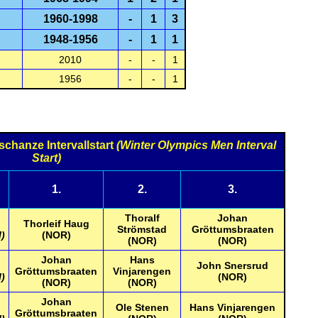
1960-1998
-
1
3
1948-1956
-
1
1
2010
-
-
1
1956
-
-
1
chanze Intervallstart
(Winter Olympics Men Interval
Start)
n
1.
2.
3.
Thoralf
Johan
Thorleif Haug
Strömstad
Gröttumsbraaten
l)
(NOR)
(NOR)
(NOR)
Johan
Hans
John Snersrud
Gröttumsbraaten
Vinjarengen
l)
(NOR)
(NOR)
(NOR)
Johan
Ole Stenen
Hans Vinjarengen
Gröttumsbraaten