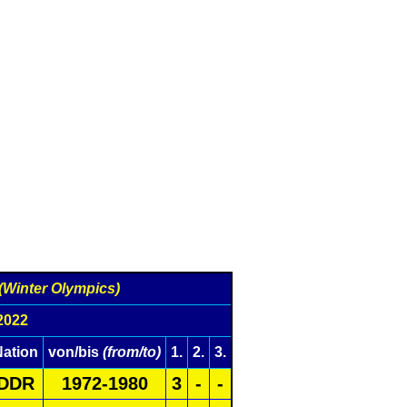
(Winter Olympics)
2022
Nation
von/bis
(from/to)
1.
2.
3.
DDR
1972-1980
3
-
-