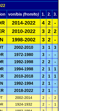
022
ion
von/bis
(from/to)
1.
2.
3.
OR
2014-2022
4
2
-
ER
2010-2022
3
2
2
IN
1998-2002
3
2
-
UT
2002-2010
3
1
3
DR
1972-1980
3
-
-
OR
1992-1998
2
2
-
OR
1994-1998
2
1
1
ER
2010-2018
2
1
1
PN
1992-1994
2
1
-
ER
2018-2022
2
1
-
UT
2002-2014
2
-
2
OR
1924-1932
2
-
1