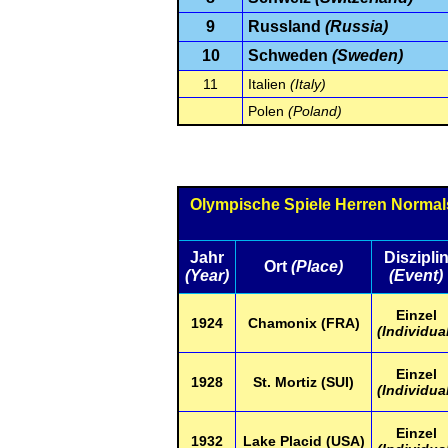
9
Russland
(Russia)
10
Schweden
(Sweden)
11
Italien
(Italy)
Polen
(Poland)
Olympische Spiele Herren Normals
Jahr
Diszipli
Ort
(Place)
(Year)
(Event)
Einzel
1924
Chamonix (FRA)
(Individua
Einzel
1928
St. Mortiz (SUI)
(Individua
Einzel
1932
Lake Placid (USA)