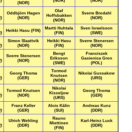
l)
(NOR)
(NOR)
(NOR)
Olaf
Oddbjörn Hagen
Sverre Brodahl
Hoffsbakken
l)
(NOR)
(NOR)
(NOR)
Martti Huhtala
Sven Israelsson
Heikki Hasu (FIN)
l)
(FIN)
(SWE)
Simon Slaattvik
Heikki Hasu
Sverre Stenersen
l)
(NOR)
(FIN)
(NOR)
Bengt
Franciszek
Sverre Stenersen
Eriksson
Gasienica Gron
l)
(NOR)
(SWE)
(POL)
Tormod
Georg Thoma
Nikolai Gussakow
Knutsen
l)
(GER)
(URS)
(NOR)
Nikolai
Tormod Knutsen
Georg Thoma
Kisseljow
l)
(NOR)
(GER)
(URS)
Franz Keller
Alois Kälin
Andreas Kunz
l)
(GER)
(SUI)
(DDR)
Rauno
Ulrich Wehling
Karl-Heinz Luck
Miettinen
l)
(DDR)
(DDR)
(FIN)