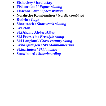
Eishockey /
Ice hockey
Eiskunstlauf /
Figure skating
Eisschnelllauf /
Speed skating
Nordische Kombination /
Nordic combined
Rodeln /
Luge
Shorttrack /
Short track skating
Skeleton
Ski Alpin /
Alpine skiing
Ski Freestyle /
Freestyle skiing
Ski Langlauf /
Cross-country skiing
Skibergsteigen /
Ski Mountaineering
Skispringen /
Ski jumping
Snowboard /
Snowboarding