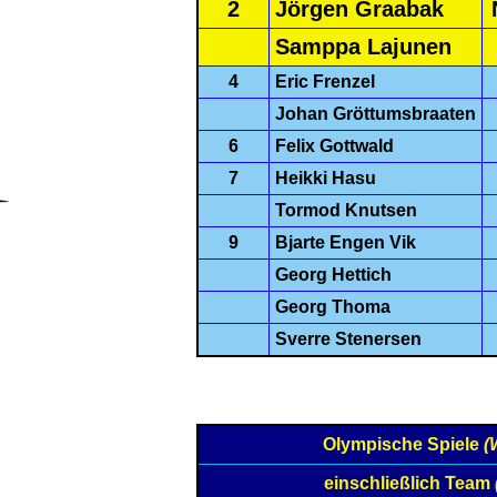
2
Jörgen Graabak
Samppa Lajunen
4
Eric Frenzel
Johan Gröttumsbraaten
6
Felix Gottwald
7
Heikki Hasu
Tormod Knutsen
9
Bjarte Engen Vik
Georg Hettich
Georg Thoma
Sverre Stenersen
Olympische Spiele
(
einschließlich Team