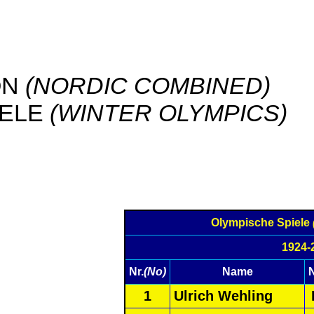
ON
(NORDIC COMBINED)
IELE
(WINTER OLYMPICS)
Olympische Spiele
1924-
Nr.
(No)
Name
1
Ulrich Wehling