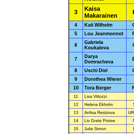
Kaisa
3
Makarainen
4
Kati Wilhelm
5
Lou Jeanmonnot
Gabriela
6
Koukalova
Darya
7
Domracheva
8
Uschi Disl
9
Dorothea Wierer
10
Tora Berger
11
Lisa Vittozzi
12
Helena Ekholm
13
Anfisa Restzova
UR
14
Liv Grete Poiree
15
Julia Simon