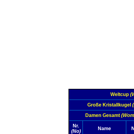
Weltcup
(
Große Kristallkugel
Damen Gesamt
(Wome
Nr.
Name
N
(No)