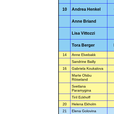
10
Andrea Henkel
Anne Briand
Lisa Vittozzi
Tora Berger
14
Anne Elvebakk
Sandrine Bailly
16
Gabriela Koukalova
Marte Olsbu
Röiseland
Svetlana
Paramygina
Tiril Eckhoff
20
Helena Ekholm
21
Elena Golovina