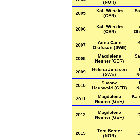
(NOR)
Kati Wilhelm
Sa
2005
(GER)
Kati Wilhelm
2006
(GER)
Ol
Anna Carin
K
2007
Olofsson (SWE)
Magdalena
Sa
2008
Neuner (GER)
Helena Jonsson
2009
(SWE)
N
Simone
2010
Hauswald (GER)
N
Magdalena
Kai
2011
Neuner (GER)
Magdalena
2012
D
Neuner (GER)
Tora Berger
2013
D
(NOR)