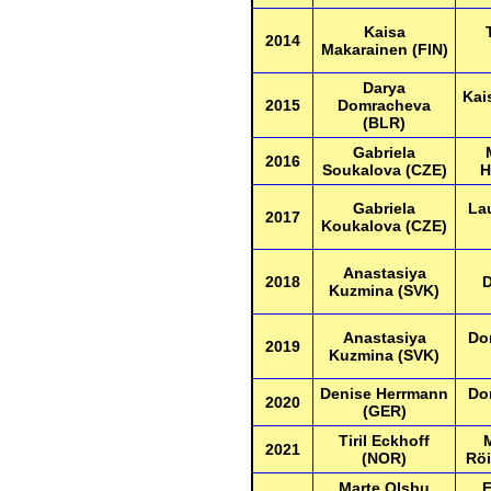
Kaisa
2014
Makarainen (FIN)
Darya
Kai
2015
Domracheva
(BLR)
Gabriela
2016
Soukalova (CZE)
H
Gabriela
La
2017
Koukalova (CZE)
Anastasiya
2018
D
Kuzmina (SVK)
Anastasiya
Do
2019
Kuzmina (SVK)
Denise Herrmann
Do
2020
(GER)
Tiril Eckhoff
2021
(NOR)
Röi
Marte Olsbu
E