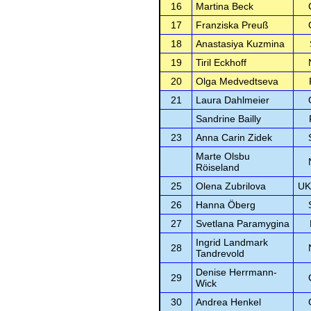
16
Martina Beck
17
Franziska Preuß
18
Anastasiya Kuzmina
19
Tiril Eckhoff
20
Olga Medvedtseva
21
Laura Dahlmeier
Sandrine Bailly
23
Anna Carin Zidek
Marte Olsbu
Röiseland
25
Olena Zubrilova
UK
26
Hanna Öberg
27
Svetlana Paramygina
Ingrid Landmark
28
Tandrevold
Denise Herrmann-
29
Wick
30
Andrea Henkel