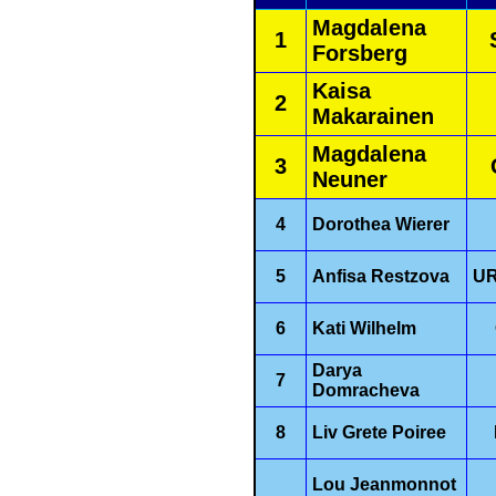
Magdalena
1
Forsberg
Kaisa
2
Makarainen
Magdalena
3
Neuner
4
Dorothea Wierer
5
Anfisa Restzova
U
6
Kati Wilhelm
Darya
7
Domracheva
8
Liv Grete Poiree
Lou Jeanmonnot