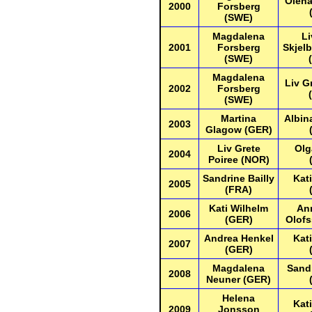
Olena
2000
Forsberg
(SWE)
Magdalena
Li
2001
Forsberg
Skjelb
(SWE)
Magdalena
Liv G
2002
Forsberg
(SWE)
Martina
Albin
2003
Glagow (GER)
Liv Grete
Olg
2004
Poiree (NOR)
Sandrine Bailly
Kat
2005
(FRA)
Kati Wilhelm
An
2006
(GER)
Olof
Andrea Henkel
Kat
2007
(GER)
Magdalena
Sandr
2008
Neuner (GER)
Helena
Kat
2009
Jonsson