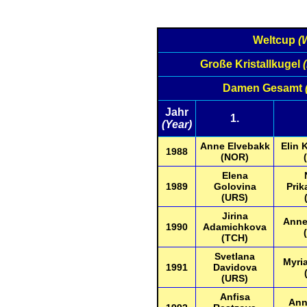
Weltcup
(
Große Kristallkugel
Damen Gesamt
Jahr
1.
(Year)
Anne Elvebakk
Elin 
1988
(NOR)
Elena
1989
Golovina
Prik
(URS)
Jirina
Anne
1990
Adamichkova
(TCH)
Svetlana
Myri
1991
Davidova
(URS)
Anfisa
Ann