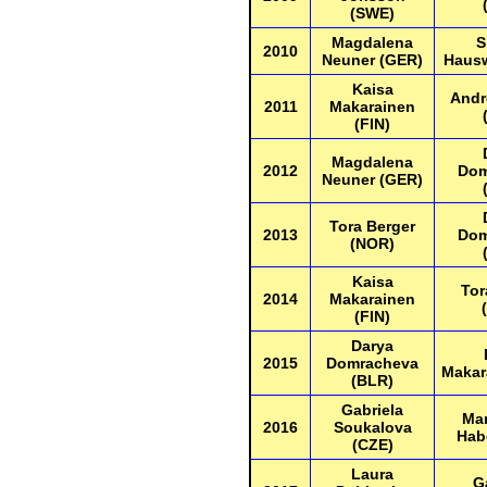
(SWE)
Magdalena
S
2010
Neuner (GER)
Hausw
Kaisa
Andr
2011
Makarainen
(FIN)
Magdalena
2012
Dom
Neuner (GER)
Tora Berger
2013
Dom
(NOR)
Kaisa
Tor
2014
Makarainen
(FIN)
Darya
2015
Domracheva
Makar
(BLR)
Gabriela
Mar
2016
Soukalova
Hab
(CZE)
Laura
G