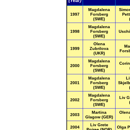
(Year)
Magdalena
Simon
1997
Forsberg
Pet
(SWE)
Magdalena
1998
Forsberg
Uschi
(SWE)
Olena
Ma
1999
Zubrilova
Fors
(UKR)
Magdalena
Corin
2000
Forsberg
(SWE)
Magdalena
Li
2001
Forsberg
Skjelb
(SWE)
Magdalena
Liv G
2002
Forsberg
(SWE)
Martina
Olena
2003
Glagow (GER)
Liv Grete
2004
Olga P
Poiree (NOR)