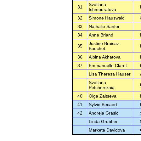
Svetlana
31
Ishmouratova
32
Simone Hauswald
33
Nathalie Santer
34
Anne Briand
Justine Braisaz-
35
Bouchet
36
Albina Akhatova
37
Emmanuelle Claret
Lisa Theresa Hauser
Svetlana
Petcherskaia
40
Olga Zaitseva
41
Sylvie Becaert
42
Andreja Grasic
Linda Grubben
Marketa Davidova