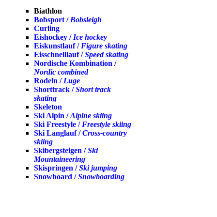
Biathlon
Bobsport /
Bobsleigh
Curling
Eishockey /
Ice hockey
Eiskunstlauf /
Figure skating
Eisschnelllauf /
Speed skating
Nordische Kombination /
Nordic combined
Rodeln /
Luge
Shorttrack /
Short track
skating
Skeleton
Ski Alpin /
Alpine skiing
Ski Freestyle /
Freestyle skiing
Ski Langlauf /
Cross-country
skiing
Skibergsteigen /
Ski
Mountaineering
Skispringen /
Ski jumping
Snowboard /
Snowboarding