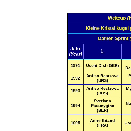
Weltcup
(
Kleine Kristallkugel
Damen Sprint
Jahr
1.
(Year)
1991
Uschi Disl (GER)
Da
Anfisa Restzova
P
1992
(URS)
Anfisa Restzova
My
1993
(RUS)
Svetlana
Na
1994
Paramygina
(BLR)
Anne Briand
1995
Usc
(FRA)