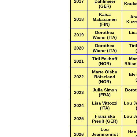
2017
Dahlmeier
Kouka
(GER)
Kaisa
An
2018
Makarainen
Kuzm
(FIN)
Dorothea
Lisa
2019
Wierer (ITA)
Dorothea
Tiri
2020
Wierer (ITA)
Tiril Eckhoff
Mar
2021
(NOR)
Röise
Marte Olsbu
Elv
2022
Röiseland
(NOR)
Julia Simon
Dorot
2023
(FRA)
Lisa Vittozzi
Lou J
2024
(ITA)
Franziska
Lou J
2025
Preuß (GER)
Lou
Han
2026
Jeanmonnot