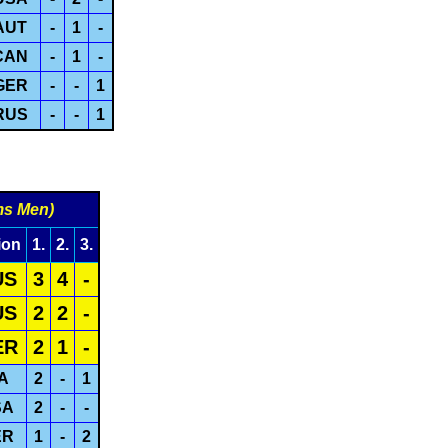
AUT
-
1
-
CAN
-
1
-
GER
-
-
1
RUS
-
-
1
ms Men)
ion
1.
2.
3.
US
3
4
-
US
2
2
-
ER
2
1
-
TA
2
-
1
SA
2
-
-
ER
1
-
2