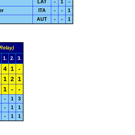
LAT
-
1
-
er
ITA
-
-
1
AUT
-
-
1
Relay)
1.
2.
3.
4
1
-
1
2
1
1
-
-
-
1
3
-
1
1
-
1
1