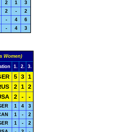
2
1
3
2
-
2
-
4
6
-
4
3
s Women)
ation
1.
2.
3.
GER
5
3
1
RUS
2
1
2
USA
2
-
-
GER
1
4
3
CAN
1
-
2
GER
1
-
2
USA
-
2
-