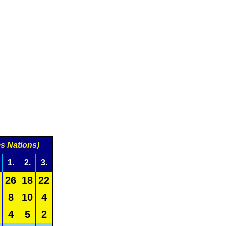
s Nations)
1.
2.
3.
26
18
22
8
10
4
4
5
2