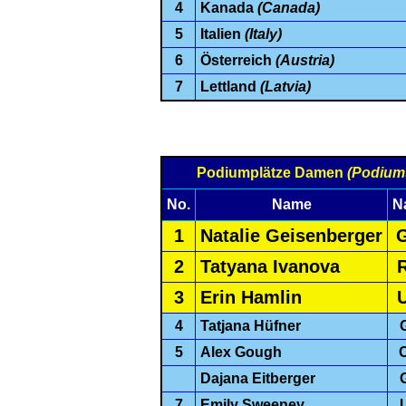
4
Kanada
(Canada)
5
Italien
(Italy)
6
Österreich
(Austria)
7
Lettland
(Latvia)
Podiumplätze Damen
(Podium
No.
Name
N
1
Natalie Geisenberger
2
Tatyana Ivanova
3
Erin Hamlin
4
Tatjana Hüfner
5
Alex Gough
Dajana Eitberger
7
Emily Sweeney