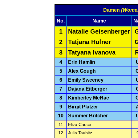
Damen
(Wome
No.
Name
N
1
Natalie Geisenberger
2
Tatjana Hüfner
3
Tatyana Ivanova
4
Erin Hamlin
5
Alex Gough
6
Emily Sweeney
7
Dajana Eitberger
8
Kimberley McRae
9
Birgit Platzer
10
Summer Britcher
11
Eliza Cauce
12
Julia Taubitz