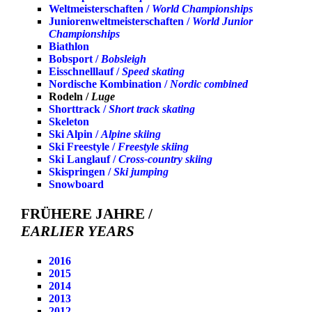
Weltmeisterschaften /
World Championships
Juniorenweltmeisterschaften /
World Junior
Championships
Biathlon
Bobsport /
Bobsleigh
Eisschnelllauf /
Speed skating
Nordische Kombination /
Nordic combined
Rodeln /
Luge
Shorttrack /
Short track skating
Skeleton
Ski Alpin /
Alpine skiing
Ski Freestyle /
Freestyle skiing
Ski Langlauf /
Cross-country skiing
Skispringen /
Ski jumping
Snowboard
FRÜHERE JAHRE /
EARLIER YEARS
2016
2015
2014
2013
2012