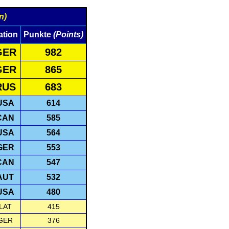
n)
ation
Punkte
(Points)
GER
982
GER
865
RUS
683
USA
614
CAN
585
USA
564
GER
553
CAN
547
AUT
532
USA
480
LAT
415
GER
376