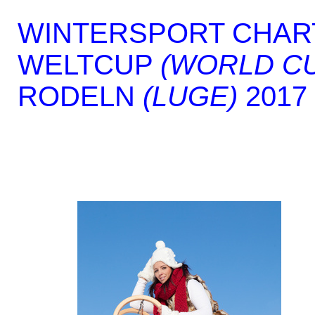
WINTERSPORT CHAR
WELTCUP
(WORLD C
RODELN
(LUGE)
2017