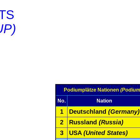
TS
UP)
Podiumplätze Nationen
(Podium
No.
Nation
1
Deutschland
(Germany)
2
Russland
(Russia)
3
USA
(United States)