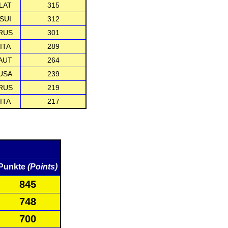
LAT
315
SUI
312
RUS
301
ITA
289
AUT
264
USA
239
RUS
219
ITA
217
Punkte
(Points)
845
748
700