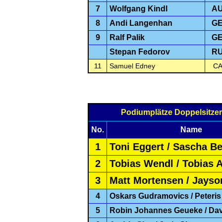
7
Wolfgang Kindl
A
8
Andi Langenhan
G
9
Ralf Palik
G
Stepan Fedorov
R
11
Samuel Edney
C
Podiumplätze Doppelsitze
No.
Name
1
Toni Eggert / Sascha B
2
Tobias Wendl / Tobias A
3
Matt Mortensen / Jayso
4
Oskars Gudramovics / Peteris
5
Robin Johannes Geueke / D