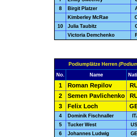
8
Birgit Platzer
Kimberley McRae
10
Julia Taubitz
Victoria Demchenko
Podiumplätze Herren
(Podiu
No.
Name
Nat
1
Roman Repilov
R
2
Semen Pavlichenko
R
3
Felix Loch
G
4
Dominik Fischnaller
I
5
Tucker West
U
6
Johannes Ludwig
G