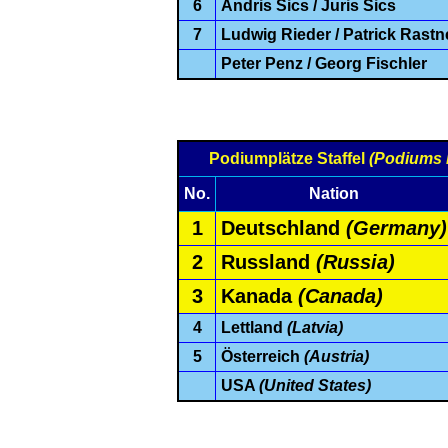
6
Andris Sics / Juris Sics
7
Ludwig Rieder / Patrick Rastn
Peter Penz / Georg Fischler
Podiumplätze Staffel
(Podiums 
No.
Nation
1
Deutschland
(Germany)
2
Russland
(Russia)
3
Kanada
(Canada)
4
Lettland
(Latvia)
5
Österreich
(Austria)
USA
(United States)