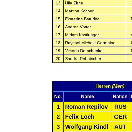
13
Ulla Zirne
14
Martina Kocher
15
Ekaterina Baturina
16
Andrea Vötter
17
Miriam Kastlunger
18
Raychel Michele Germaine
19
Victoria Demchenko
20
Sandra Robatscher
Herren
(Men)
No.
Name
Nation
1
Roman Repilov
RUS
2
Felix Loch
GER
3
Wolfgang Kindl
AUT