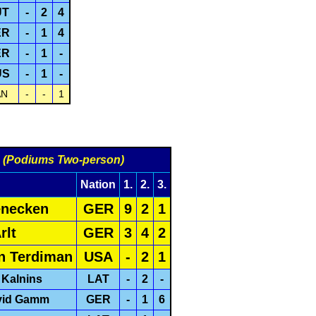
UT
-
2
4
ER
-
1
4
ER
-
1
-
US
-
1
-
AN
-
-
1
r
(Podiums Two-person)
Nation
1.
2.
3.
enecken
GER
9
2
1
rlt
GER
3
4
2
n Terdiman
USA
-
2
1
 Kalnins
LAT
-
2
-
avid Gamm
GER
-
1
6