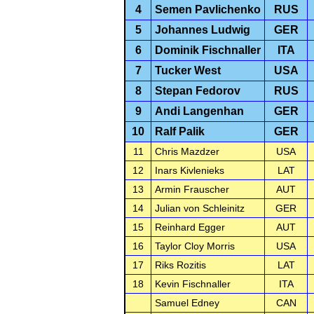
4
Semen Pavlichenko
RUS
5
Johannes Ludwig
GER
6
Dominik Fischnaller
ITA
7
Tucker West
USA
8
Stepan Fedorov
RUS
9
Andi Langenhan
GER
10
Ralf Palik
GER
11
Chris Mazdzer
USA
12
Inars Kivlenieks
LAT
13
Armin Frauscher
AUT
14
Julian von Schleinitz
GER
15
Reinhard Egger
AUT
16
Taylor Cloy Morris
USA
17
Riks Rozitis
LAT
18
Kevin Fischnaller
ITA
Samuel Edney
CAN