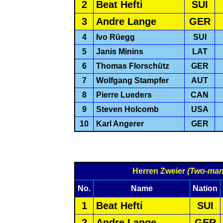
2
Beat Hefti
SUI
3
Andre Lange
GER
4
Ivo Rüegg
SUI
5
Janis Minins
LAT
6
Thomas Florschütz
GER
7
Wolfgang Stampfer
AUT
8
Pierre Lueders
CAN
9
Steven Holcomb
USA
10
Karl Angerer
GER
Herren Zweier
(Two-man
No.
Name
Nation
1
Beat Hefti
SUI
2
Andre Lange
GER