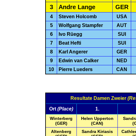
3
Andre Lange
GER
4
Steven Holcomb
USA
5
Wolfgang Stampfer
AUT
6
Ivo Rüegg
SUI
7
Beat Hefti
SUI
8
Karl Angerer
GER
9
Edwin van Calker
NED
10
Pierre Lueders
CAN
Resultate Damen Zweier
(Re
Ort
(Place)
1.
Winterberg
Helen Upperton
Sandra
(GER)
(CAN)
(
Altenberg
Sandra Kiriasis
Cathle