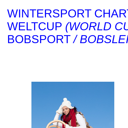
WINTERSPORT CHAR
WELTCUP
(WORLD C
BOBSPORT
/ BOBSLE