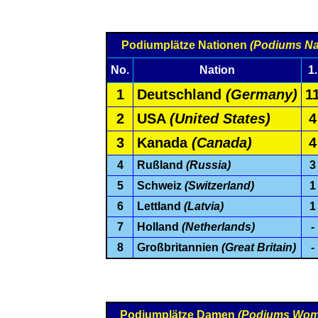
Podiumplätze Nationen
(Podiums Na
No.
Nation
1.
1
Deutschland
(Germany)
1
2
USA
(United States)
4
3
Kanada
(Canada)
4
4
Rußland
(Russia)
3
5
Schweiz
(Switzerland)
1
6
Lettland
(Latvia)
1
7
Holland
(Netherlands)
-
8
Großbritannien
(Great Britain)
-
Podiumplätze Damen
(Podiums Wom