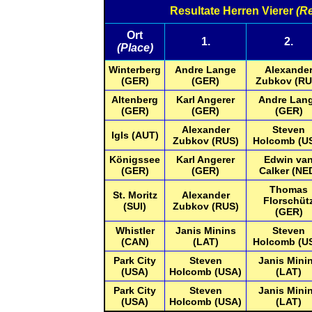
Resultate Herren Vierer
(R
Ort
1.
2.
(Place)
Winterberg
Andre Lange
Alexande
(GER)
(GER)
Zubkov (RU
Altenberg
Karl Angerer
Andre Lan
(GER)
(GER)
(GER)
Alexander
Steven
Igls (AUT)
Zubkov (RUS)
Holcomb (U
Königssee
Karl Angerer
Edwin va
(GER)
(GER)
Calker (NE
Thomas
St. Moritz
Alexander
Florschüt
(SUI)
Zubkov (RUS)
(GER)
Whistler
Janis Minins
Steven
(CAN)
(LAT)
Holcomb (U
Park City
Steven
Janis Mini
(USA)
Holcomb (USA)
(LAT)
Park City
Steven
Janis Mini
(USA)
Holcomb (USA)
(LAT)