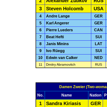
2
Alexander Zubkov
RUS
3
Steven Holcomb
USA
4
Andre Lange
GER
5
Karl Angerer
GER
6
Pierre Lueders
CAN
7
Beat Hefti
SUI
8
Janis Minins
LAT
9
Ivo Rüegg
SUI
10
Edwin van Calker
NED
11
Dmitry Abramovitch
RUS
Damen Zweier
(Two-woma
No.
Name
Nation
P
1
Sandra Kiriasis
GER