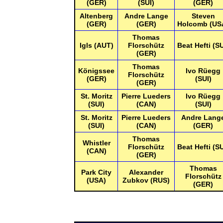
(GER)
(SUI)
(GER)
Altenberg
Andre Lange
Steven
(GER)
(GER)
Holcomb (US
Thomas
Igls (AUT)
Florschütz
Beat Hefti (SU
(GER)
Thomas
Königssee
Ivo Rüegg
Florschütz
(GER)
(SUI)
(GER)
St. Moritz
Pierre Lueders
Ivo Rüegg
(SUI)
(CAN)
(SUI)
St. Moritz
Pierre Lueders
Andre Lang
(SUI)
(CAN)
(GER)
Thomas
Whistler
Florschütz
Beat Hefti (SU
(CAN)
(GER)
Thomas
Park City
Alexander
Florschütz
(USA)
Zubkov (RUS)
(GER)