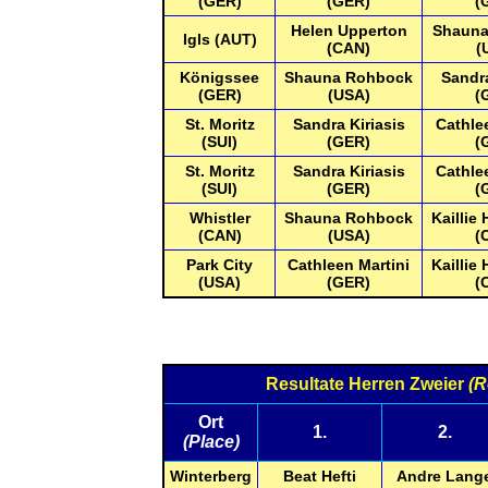
(GER)
(GER)
(
Helen Upperton
Shauna
Igls (AUT)
(CAN)
(
Königssee
Shauna Rohbock
Sandra
(GER)
(USA)
(
St. Moritz
Sandra Kiriasis
Cathle
(SUI)
(GER)
(
St. Moritz
Sandra Kiriasis
Cathle
(SUI)
(GER)
(
Whistler
Shauna Rohbock
Kaillie
(CAN)
(USA)
(
Park City
Cathleen Martini
Kaillie
(USA)
(GER)
(
Resultate Herren Zweier
(R
Ort
1.
2.
(Place)
Winterberg
Beat Hefti
Andre Lang