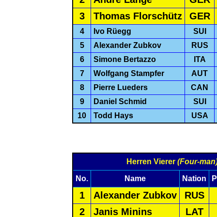
3
Thomas Florschütz
GER
4
Ivo Rüegg
SUI
5
Alexander Zubkov
RUS
6
Simone Bertazzo
ITA
7
Wolfgang Stampfer
AUT
8
Pierre Lueders
CAN
9
Daniel Schmid
SUI
10
Todd Hays
USA
Herren Vierer
(Four-man
No.
Name
Nation
P
1
Alexander Zubkov
RUS
2
Janis Minins
LAT