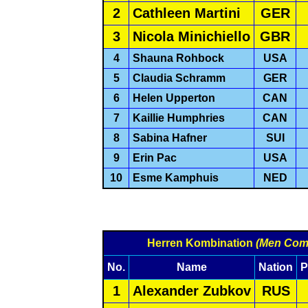
2
Cathleen Martini
GER
3
Nicola Minichiello
GBR
4
Shauna Rohbock
USA
5
Claudia Schramm
GER
6
Helen Upperton
CAN
7
Kaillie Humphries
CAN
8
Sabina Hafner
SUI
9
Erin Pac
USA
10
Esme Kamphuis
NED
Herren Kombination
(Men Com
No.
Name
Nation
P
1
Alexander Zubkov
RUS