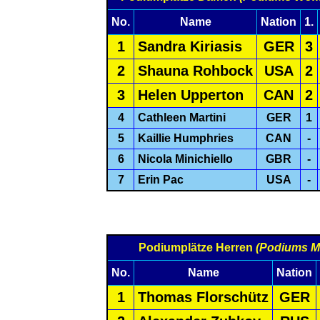
No.
Name
Nation
1.
1
Sandra Kiriasis
GER
3
2
Shauna Rohbock
USA
2
3
Helen Upperton
CAN
2
4
Cathleen Martini
GER
1
5
Kaillie Humphries
CAN
-
6
Nicola Minichiello
GBR
-
7
Erin Pac
USA
-
Podiumplätze Herren
(Podiums M
No.
Name
Nation
1
Thomas Florschütz
GER